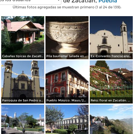
Fotos modernas de Zacatlán,
Puebla
Últimas fotos agregadas se muestran primero (1 al 24 de 139):
Cabañas típicas de Zacatlán. Agosto/2015
Pila bautismal tallada en cantera siglo XVI. Mayo/2014
Ex-Convento franciscano del siglo XVI. Mayo/2014
Parroquia de San Pedro y San Pablo. Mayo/2014
Pueblo Mágico. Mayo/2014
Reloj floral en Zacatlán. Mayo/2014