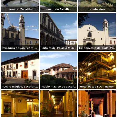
hermoso Zacatlán
centro de Zacatlán
la naturaleza
Parroquia de San Pedro. Mayo/2014
Portales del Palacio Municipal. Mayo/2014
Ex-convento del siglo XVI. Zacatlán. Mayo/2014
Pueblo mágico, Zacatlán. Mayo/2014
Pueblo mágico de Zacatlán, Puebla. Mayo/2014
Hotel Posada Don Ramón