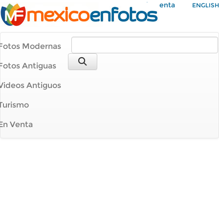
Mi Cuenta
ENGLISH
Fotos Modernas
Fotos Antiguas
Videos Antiguos
Turismo
En Venta