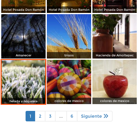
Hotel Posada Don Ramón
Hotel Posada Don Ramón
Hotel Posada Don Ramón
Amanecer
trigos
Hacienda de Amoltepec
colores de mexico
colores de mexico
helada y nopalera
1
2
3
...
6
Siguiente