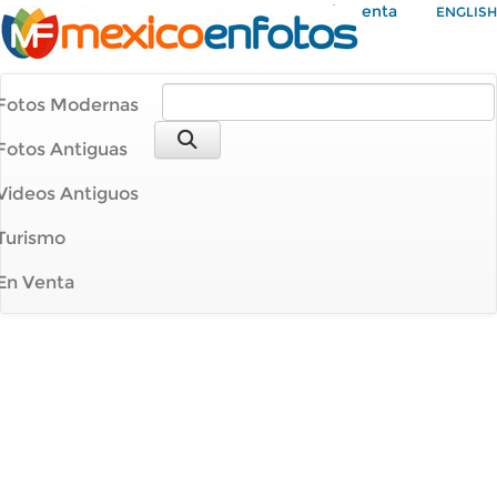
Mi Cuenta
ENGLISH
Fotos Modernas
Fotos Antiguas
Videos Antiguos
Turismo
En Venta