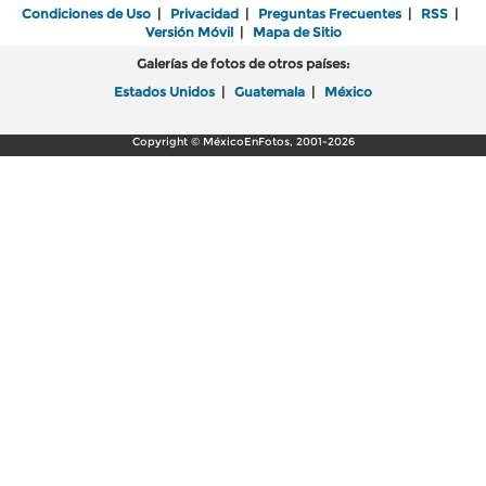
Condiciones de Uso
|
Privacidad
|
Preguntas Frecuentes
|
RSS
|
Versión Móvil
|
Mapa de Sitio
Galerías de fotos de otros países:
Estados Unidos
|
Guatemala
|
México
Copyright © MéxicoEnFotos, 2001-2026