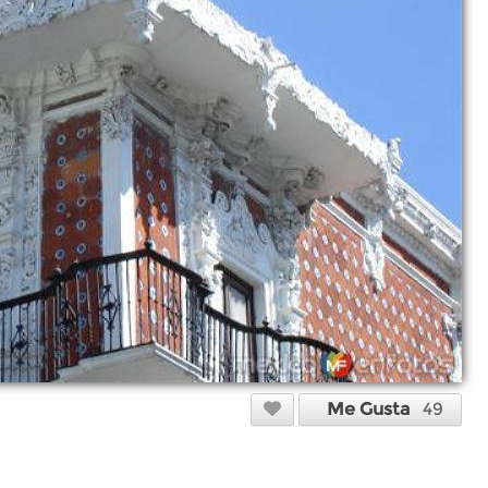
Me Gusta
49