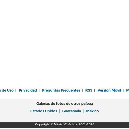
s de Uso
|
Privacidad
|
Preguntas Frecuentes
|
RSS
|
Versión Móvil
|
M
Galerías de fotos de otros países:
Estados Unidos
|
Guatemala
|
México
Copyright © MéxicoEnFotos, 2001-2026