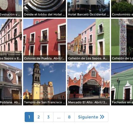
Museo de la Evolución y Teleférico de Puebla. Julio/2017
Desde el lobby del Hotel Barceló Occidental JF Puebla. Julio/2017
Hotel Barceló Occidental JF Puebla. Julio/2017
Callejón de Los Sapos y Edificio El Carolino. Abril/2017
Colores de Puebla. Abril/2017
Callejón de Los Sapos. Abril/2017
Arquitectura Poblana. Abril/2017
Templo de San Francisco de Asis. Abril/2017
Mercado El Alto. Abril/2017
1
2
3
...
8
Siguiente