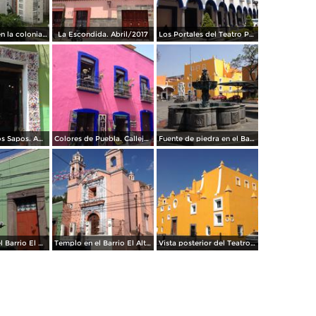
Condominio en la colonia La Paz. Julio/2017
La Escondida. Abril/2017
Los Portales del Teatro Principal. Abril/2017
Callejón de Los Sapos. Abril/2017
Colores de Puebla. Callejón de Los Sapos. Abril/2017
Fuente de piedra en el Barrio del Artista. Abril/2017
Fachadas en el Barrio El Alto. Abril/2017
Templo en el Barrio El Alto. Abril/2017
Vista posterior del Teatro Principal. Abril/2017