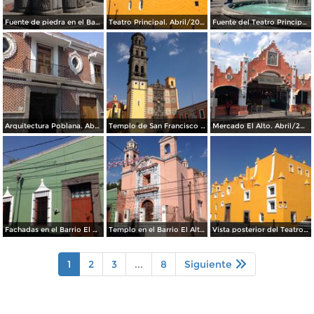
Fuente de piedra en el Barrio del Artista. Abril/2017
Teatro Principal. Abril/2017
Fuente del Teatro Principal. Abril/2017
Arquitectura Poblana. Abril/2017
Templo de San Francisco de Asis. Abril/2017
Mercado El Alto. Abril/2017
Fachadas en el Barrio El Alto. Abril/2017
Templo en el Barrio El Alto. Abril/2017
Vista posterior del Teatro Principal. Abril/2017
1
2
3
...
8
Siguiente