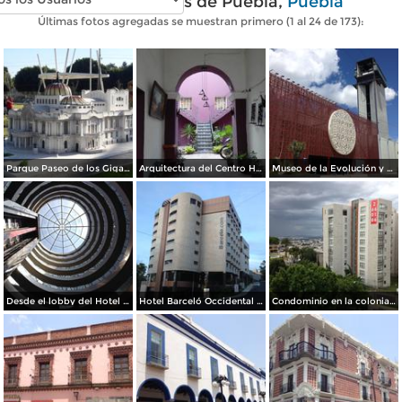
Fotos modernas de Puebla,
Puebla
Últimas fotos agregadas se muestran primero (1 al 24 de 173):
Parque Paseo de los Gigantes. Enero/2016
Arquitectura del Centro Histórico de Puebla. Julio/2017
Museo de la Evolución y Teleférico de Puebla. Julio/2017
Desde el lobby del Hotel Barceló Occidental JF Puebla. Julio/2017
Hotel Barceló Occidental JF Puebla. Julio/2017
Condominio en la colonia La Paz. Julio/2017