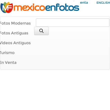
Mi Cuenta
ENGLISH
Fotos Modernas
Fotos Antiguas
Videos Antiguos
Turismo
En Venta