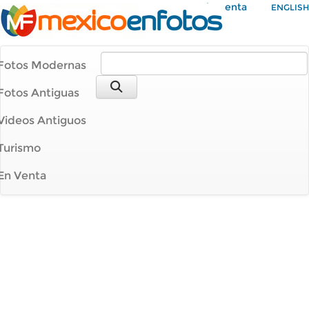
Mi Cuenta
ENGLISH
Fotos Modernas
Fotos Antiguas
Videos Antiguos
Turismo
En Venta