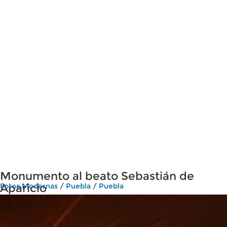
Monumento al beato Sebastián de
Aparicio
Fotos Modernas
/
Puebla
/
Puebla