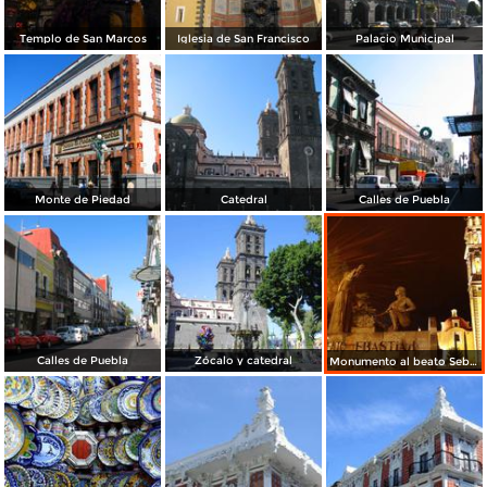
Templo de San Marcos
Iglesia de San Francisco
Palacio Municipal
Monte de Piedad
Catedral
Calles de Puebla
Calles de Puebla
Zócalo y catedral
Monumento al beato Sebastián de Aparicio