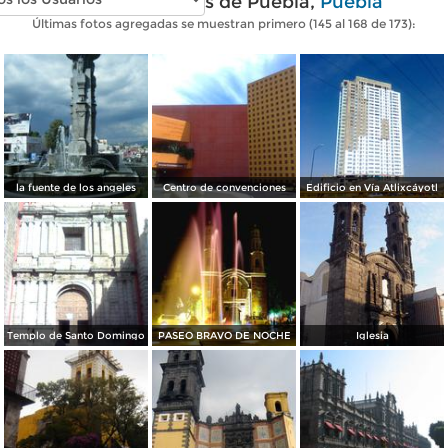
Fotos modernas de Puebla,
Puebla
Últimas fotos agregadas se muestran primero (145 al 168 de 173):
la fuente de los angeles
Centro de convenciones
Edificio en Vía Atlixcáyotl
Templo de Santo Domingo
PASEO BRAVO DE NOCHE
Iglesia