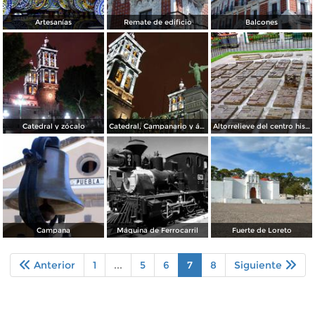
Artesanías
Remate de edificio
Balcones
Catedral y zócalo
Catedral, Campanario y ángel
Altorrelieve del centro histórico de Puebla
Campana
Máquina de Ferrocarril
Fuerte de Loreto
Anterior
1
...
5
6
7
8
Siguiente