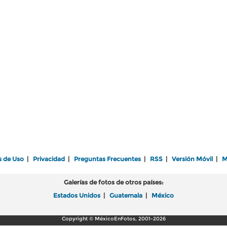
s de Uso
|
Privacidad
|
Preguntas Frecuentes
|
RSS
|
Versión Móvil
|
M
Galerías de fotos de otros países:
Estados Unidos
|
Guatemala
|
México
Copyright © MéxicoEnFotos, 2001-2026