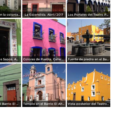
Condominio en la colonia La Paz. Julio/2017
La Escondida. Abril/2017
Los Portales del Teatro Principal. Abril/2017
Callejón de Los Sapos. Abril/2017
Colores de Puebla. Callejón de Los Sapos. Abril/2017
Fuente de piedra en el Barrio del Artista. Abril/2017
Fachadas en el Barrio El Alto. Abril/2017
Templo en el Barrio El Alto. Abril/2017
Vista posterior del Teatro Principal. Abril/2017