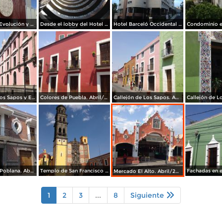
Museo de la Evolución y Teleférico de Puebla. Julio/2017
Desde el lobby del Hotel Barceló Occidental JF Puebla. Julio/2017
Hotel Barceló Occidental JF Puebla. Julio/2017
Callejón de Los Sapos y Edificio El Carolino. Abril/2017
Colores de Puebla. Abril/2017
Callejón de Los Sapos. Abril/2017
Arquitectura Poblana. Abril/2017
Templo de San Francisco de Asis. Abril/2017
Mercado El Alto. Abril/2017
1
2
3
...
8
Siguiente