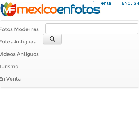
Mi Cuenta
ENGLISH
Fotos Modernas
Fotos Antiguas
Videos Antiguos
Turismo
En Venta