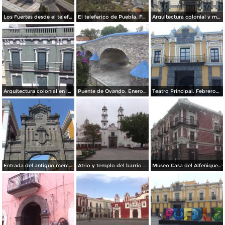
Los Fuertes desde el teleférico. Febrero/2016
El teleferico de Puebla. Febrero/2016
Arquitectura colonial y moderna fusionadas en Villa Flora. Febrero/2016
Arquitectura colonial en la calle 2 oriente. Febrero/2016
Puente de Ovando. Enero/2016
Teatro Principal. Febrero/2016
Entrada del antigüo mercado de la Victoria (1912). Febrero/2016
Atrio y templo del barrio de Analco. Enero/2016
Museo Casa del Alfeñique. Enero/2016