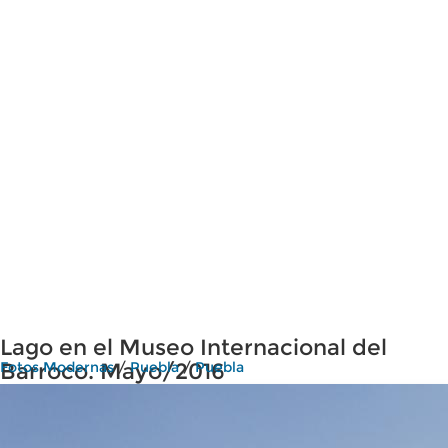
Lago en el Museo Internacional del
Barroco. Mayo/2016
Fotos Modernas
/
Puebla
/
Puebla