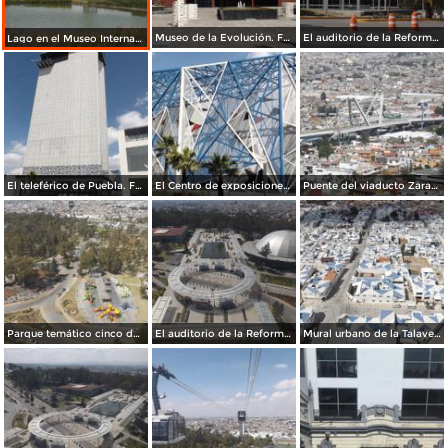
Museo de la Evolución. Febrero/2016
El auditorio de la Reforma. Febrero/2016
Lago en el Museo Internacional del Barroco. Mayo/2016
El teleférico de Puebla. Febrero/2016
El Centro de exposiciones de Puebla. Febrero/2016
Puente del viaducto Zaragoza. Febrero/2016
Parque temático cinco de mayo en Los Fuertes. Febrero/2016
El auditorio de la Reforma en Los Fuertes. Febrero/2016
Mural urbano de la Talavera desde el teleferico. Febrero/2016