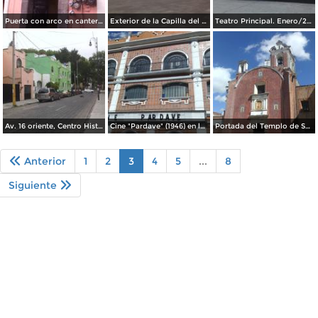
Puerta con arco en cantera, Centro Histórico. Enero/2016
Exterior de la Capilla del Rosario, siglo XVII. Enero/2016
Teatro Principal. Enero/2016
Av. 16 oriente, Centro Histórico. Enero/2016
Cine "Pardave" (1946) en la Av 16 oriente. Enero/2016
Portada del Templo de San Antonio de Padua. Enero/2016
Anterior
1
2
3
4
5
...
8
Siguiente