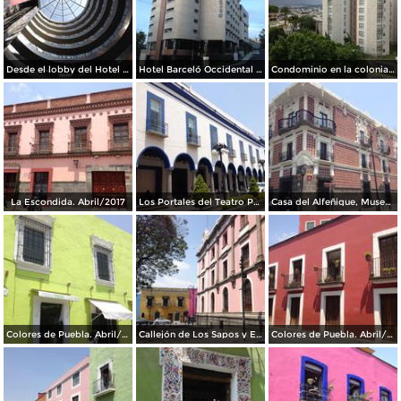
Desde el lobby del Hotel Barceló Occidental JF Puebla. Julio/2017
Hotel Barceló Occidental JF Puebla. Julio/2017
Condominio en la colonia La Paz. Julio/2017
La Escondida. Abril/2017
Los Portales del Teatro Principal. Abril/2017
Casa del Alfeñique, Museo. Abril/2017
Colores de Puebla. Abril/2017
Callejón de Los Sapos y Edificio El Carolino. Abril/2017
Colores de Puebla. Abril/2017