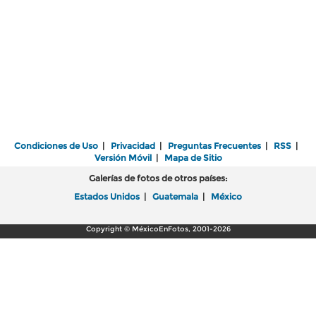
Condiciones de Uso
|
Privacidad
|
Preguntas Frecuentes
|
RSS
|
Versión Móvil
|
Mapa de Sitio
Galerías de fotos de otros países:
Estados Unidos
|
Guatemala
|
México
Copyright © MéxicoEnFotos, 2001-2026