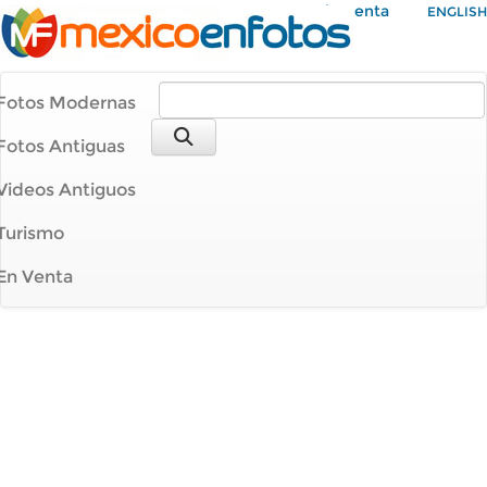
Mi Cuenta
ENGLISH
Fotos Modernas
Fotos Antiguas
Videos Antiguos
Turismo
En Venta