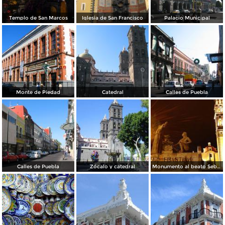
Templo de San Marcos
Iglesia de San Francisco
Palacio Municipal
Monte de Piedad
Catedral
Calles de Puebla
Calles de Puebla
Zócalo y catedral
Monumento al beato Sebastián de Aparicio