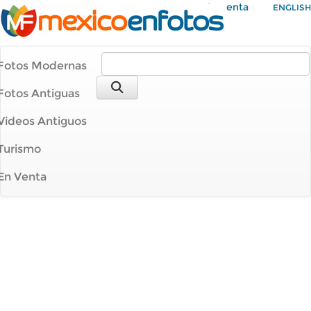
Mi Cuenta
ENGLISH
Fotos Modernas
Fotos Antiguas
Videos Antiguos
Turismo
En Venta