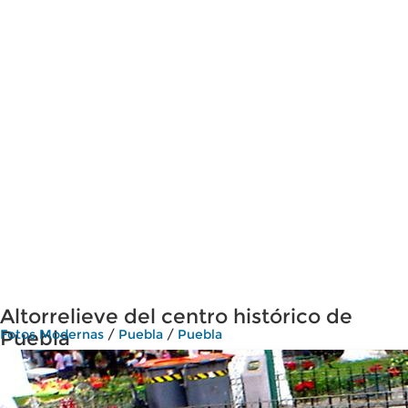
Altorrelieve del centro histórico de
Puebla
Fotos Modernas
/
Puebla
/
Puebla