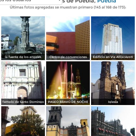
Fotos modernas de Puebla,
Puebla
Últimas fotos agregadas se muestran primero (145 al 168 de 173):
la fuente de los angeles
Centro de convenciones
Edificio en Vía Atlixcáyotl
Templo de Santo Domingo
PASEO BRAVO DE NOCHE
Iglesia