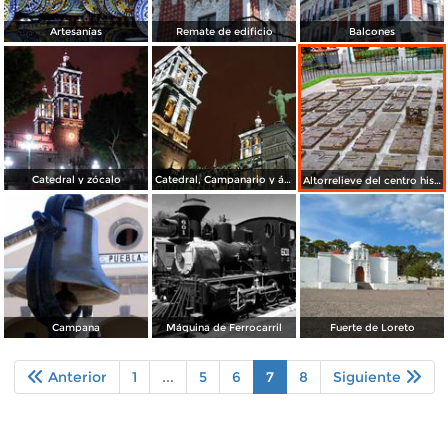
Artesanías
Remate de edificio
Balcones
Catedral y zócalo
Catedral, Campanario y ángel
Altorrelieve del centro histórico de Puebla
Campana
Máquina de Ferrocarril
Fuerte de Loreto
Anterior
1
...
5
6
7
8
Siguiente