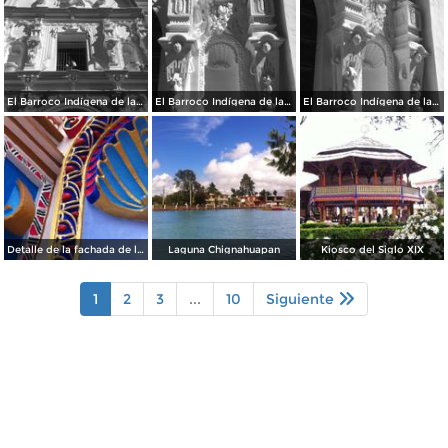
El Barroco Indígena de la Parroquia
El Barroco Indígena de la Parroquia de Chignahuapan.
El Barroco Indígena de la Parrroquia de Chignahuapan.
Detalle de la fachada de la Parroquia de Chignahuapan
Laguna Chignahuapan
Kiosco del Siglo XIX
1
2
3
...
10
Siguiente