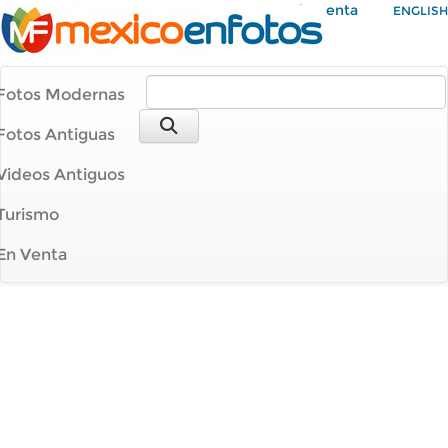
Mi Cuenta
ENGLISH
Fotos Modernas
Fotos Antiguas
Videos Antiguos
Turismo
En Venta