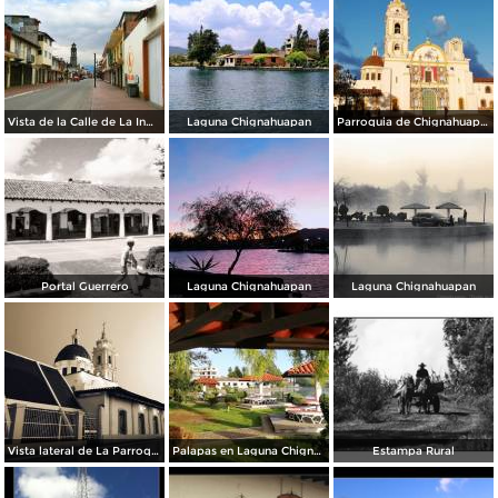
Vista de la Calle de La Inmaculada en Semana Santa 2020.
Laguna Chignahuapan
Parroquia de Chignahuapan
Portal Guerrero
Laguna Chignahuapan
Laguna Chignahuapan
Vista lateral de La Parroquia
Palapas en Laguna Chignahuapan
Estampa Rural