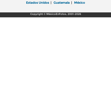
Estados Unidos
|
Guatemala
|
México
Copyright © MéxicoEnFotos, 2001-2026