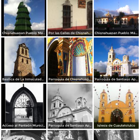
Chignahuapan Pueblo Mágico
Por las Calles de Chignahuapan
Chignahuapan Pueblo Mágico
Basílica de La Inmaculada Concepción.
Parroquia de Chignahuapan.
Parroquia de Santiago Apóstol
Acceso al Panteón Municipal
Parroquia de Santiago Apóstol. Zócalo de la ciudad.
Iglesia de Cuautelolulco