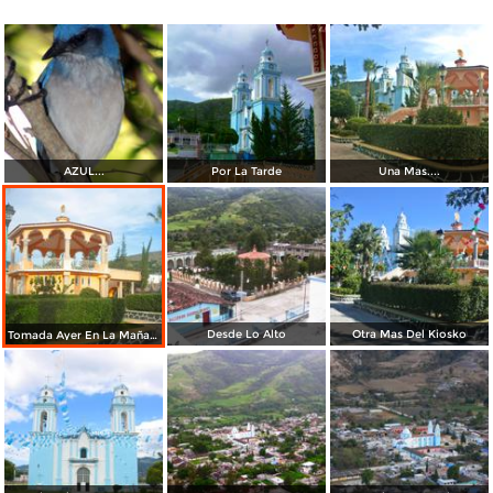
AZUL...
Por La Tarde
Una Mas....
Desde Lo Alto
Otra Mas Del Kiosko
Tomada Ayer En La Mañana...