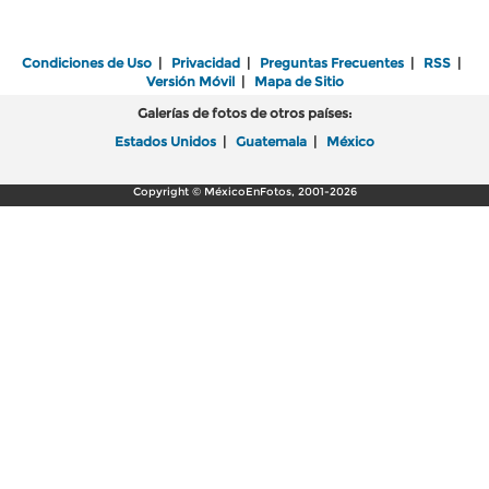
Condiciones de Uso
|
Privacidad
|
Preguntas Frecuentes
|
RSS
|
Versión Móvil
|
Mapa de Sitio
Galerías de fotos de otros países:
Estados Unidos
|
Guatemala
|
México
Copyright © MéxicoEnFotos, 2001-2026