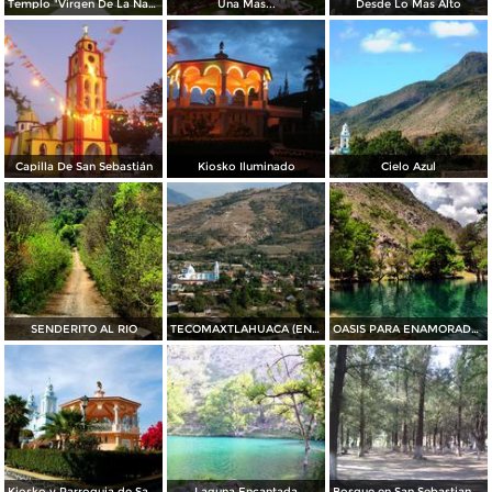
Templo "Virgen De La Natividad"
Una Mas...
Desde Lo Mas Alto
Capilla De San Sebastián
Kiosko Iluminado
Cielo Azul
SENDERITO AL RIO
TECOMAXTLAHUACA (EN EL VALLE DE LOS TECOMATES)
OASIS PARA ENAMORADOS
Kiosko y Parroquia de San Sebastián Tecomaxtlahuaca
Laguna Encantada
Bosque en San Sebastian Tecomaxtlahuaca