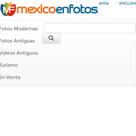
Mi Cuenta
ENGLISH
Fotos Modernas
Fotos Antiguas
Videos Antiguos
Turismo
En Venta