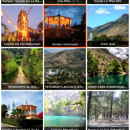
Templo "Virgen De La Natividad"
Una Mas...
Desde Lo Mas Alto
Capilla De San Sebastián
Cielo Azul
Kiosko Iluminado
SENDERITO AL RIO
TECOMAXTLAHUACA (EN EL VALLE DE LOS TECOMATES)
OASIS PARA ENAMORADOS
Kiosko y Parroquia de San Sebastián Tecomaxtlahuaca
Laguna Encantada
Bosque en San Sebastian Tecomaxtlahuaca