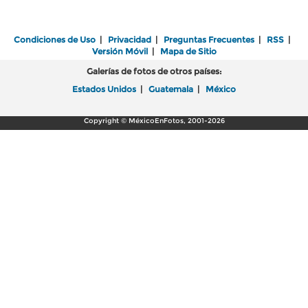
Condiciones de Uso
|
Privacidad
|
Preguntas Frecuentes
|
RSS
|
Versión Móvil
|
Mapa de Sitio
Galerías de fotos de otros países:
Estados Unidos
|
Guatemala
|
México
Copyright © MéxicoEnFotos, 2001-2026