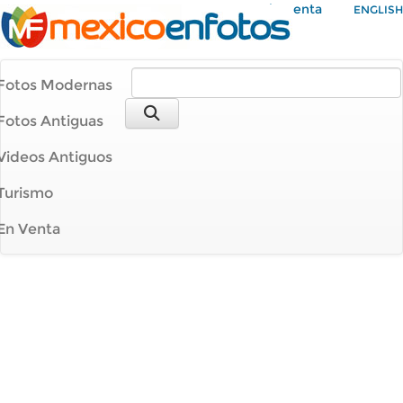
Mi Cuenta
ENGLISH
Fotos Modernas
Fotos Antiguas
Videos Antiguos
Turismo
En Venta