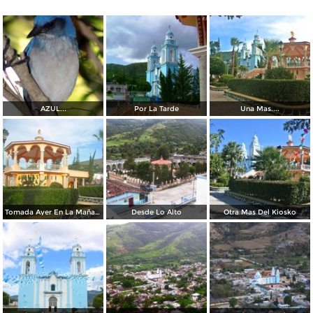
AZUL...
Por La Tarde
Una Mas....
Tomada Ayer En La Mañana...
Desde Lo Alto
Otra Mas Del Kiosko