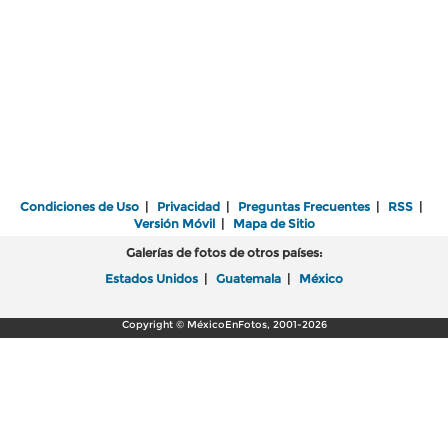
Condiciones de Uso
|
Privacidad
|
Preguntas Frecuentes
|
RSS
|
Versión Móvil
|
Mapa de Sitio
Galerías de fotos de otros países:
Estados Unidos
|
Guatemala
|
México
Copyright © MéxicoEnFotos, 2001-2026