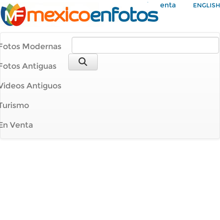
Mi Cuenta
ENGLISH
Fotos Modernas
Fotos Antiguas
Videos Antiguos
Turismo
En Venta