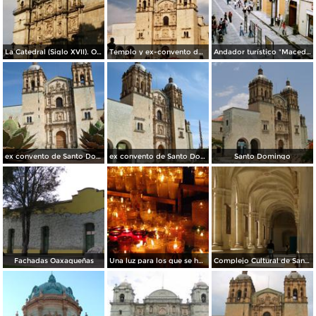
La Catedral (Siglo XVII). Oaxaca de Juárez. 1996
Templo y ex-convento de Santo Domingo de Guzmán del siglo XVI. Oaxaca de Juárez, Oaxaca
Andador turístico "Macedonio Alcalá". Oaxaca de Juárez, Oaxaca
ex convento de Santo Domingo 3
ex convento de Santo Domingo 2
Santo Domingo
Fachadas Oaxaqueñas
Una luz para los que se han ido
Complejo Cultural de Santo Domingo