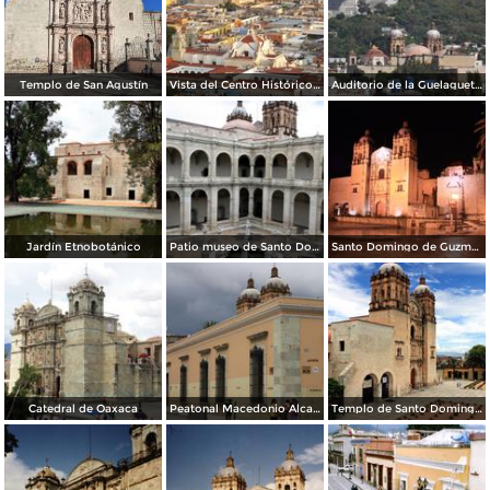
Templo de San Agustín
Vista del Centro Histórico de la antigüa Antequera. Julio/2014
Auditorio de la Guelaguetza y el cerro del Fortín. Julio/2014
Jardín Etnobotánico
Patio museo de Santo Domingo
Santo Domingo de Guzmán en la noche
Catedral de Oaxaca
Peatonal Macedonio Alcala
Templo de Santo Domingo de Guzmán