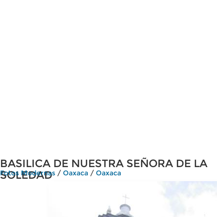
BASILICA DE NUESTRA SEÑORA DE LA
SOLEDAD
Fotos Modernas
/
Oaxaca
/
Oaxaca