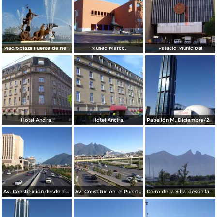
Macroplaza Fuente de Neptuno
Museo Marco.
Palacio Municipal
Hotel Ancira.
Hotel Ancira.
Pabellón M. Diciembre/2016
Av. Constitución desde el Pabellon M. Diciembre/2016
Av. Constitución, el Puente del Papa y el cerro de La Silla. Diciembre/2016
Cerro de la Silla, desde la Clínica IMSS 23 Ginecología