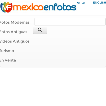
Mi Cuenta
ENGLISH
Fotos Modernas
Fotos Antiguas
Videos Antiguos
Turismo
En Venta