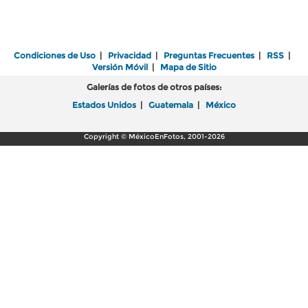
Condiciones de Uso
|
Privacidad
|
Preguntas Frecuentes
|
RSS
|
Versión Móvil
|
Mapa de Sitio
Galerías de fotos de otros países:
Estados Unidos
|
Guatemala
|
México
Copyright © MéxicoEnFotos, 2001-2026