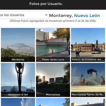
Fotos por Usuario:
Fotos modernas de Monterrey,
Nuevo León
Últimas fotos agregadas se muestran primero (1 al 24 de 256):
Monterrey
Paseo Santa Lucía
Palacio de Gobierno del Estado
Homenaje al Sol
Macroplaza
Macroplaza Fuente de Neptuno