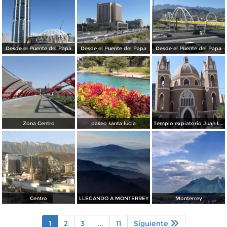
Desde el Puente del Papa
Desde el Puente del Papa
Desde el Puente del Papa
Zona Centro
paseo santa lucia
Templo expiatorio Juan Luis Gonzaga
Centro
LLEGANDO A MONTERREY
Monterrey
1
2
3
...
11
Siguiente