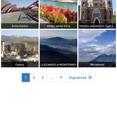
Zona Centro
paseo santa lucia
Templo expiatorio Juan Luis Gonzaga
Centro
LLEGANDO A MONTERREY
Monterrey
1
2
3
...
11
Siguiente