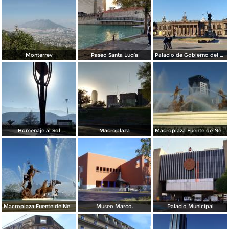
Monterrey
Paseo Santa Lucía
Palacio de Gobierno del Estado
Homenaje al Sol
Macroplaza
Macroplaza Fuente de Neptuno
Macroplaza Fuente de Neptuno
Museo Marco.
Palacio Municipal