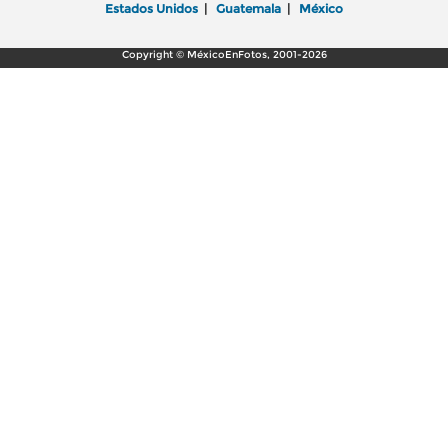
Estados Unidos
|
Guatemala
|
México
Copyright © MéxicoEnFotos, 2001-2026