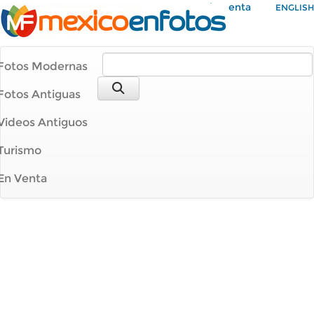
Mi Cuenta
ENGLISH
Fotos Modernas
Fotos Antiguas
Videos Antiguos
Turismo
En Venta