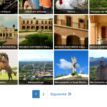
o antiguo
Vehículo antiguo
Pavos
Paisajes de 
A MUNICIPAL
MUSEO HISTORICO VALLE DEL PILON Y CASA DE LA CULTURA
MUSEO HISTORICO VALLE DEL PILON Y CASA DE LA CULTURA
allos
Panorámicas
Monumento a José María Morelos y Pavón
1
2
Siguiente