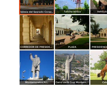
Turbina eólica
Vehícul
Iglesia del Sagrado Corazón Marzo 2014
CORREDOR DE PRESIDENCIA MUNICIPAL
PLAZA
PRESIDENCI
Montemorelos,N.L.
Cerro de la Cruz Montemorelos, N.L.
Cab