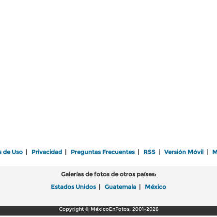
s de Uso
|
Privacidad
|
Preguntas Frecuentes
|
RSS
|
Versión Móvil
|
M
Galerías de fotos de otros países:
Estados Unidos
|
Guatemala
|
México
Copyright © MéxicoEnFotos, 2001-2026