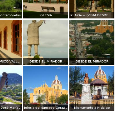
Montemorelos
IGLESIA
PLAZA--- (VISTA DESDE LA PRESIDENCIA MUNICIPAL)
MUSEO HISTORICO VALLE DEL PILON Y CASA DE LA CULTURA
DESDE EL MIRADOR
DESDE EL MIRADOR
Monumento a José María Morelos y Pavón
Iglesia del Sagrado Corazón
Monumento a Hidalgo