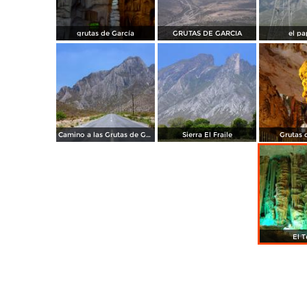
grutas de García
GRUTAS DE GARCIA
el pa
Camino a las Grutas de García
Sierra El Fraile
Grutas 
El T