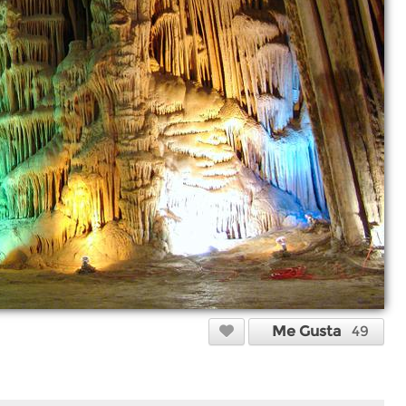
Me Gusta
49