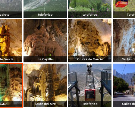
palote
teleferico
teleferico
Telef
de García
La Capilla
Grutas de García
Grutas d
Salón del Aire
Teleférico
Calles d
eatro