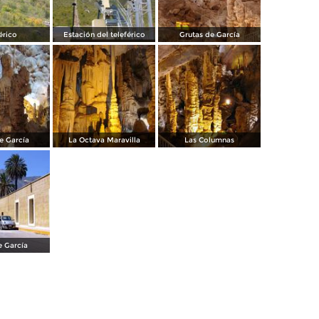
érico
Estación del teleférico
Grutas de García
e García
La Octava Maravilla
Las Columnas
e García