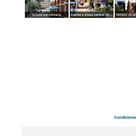
Iglesia del calvario
Fuente y plaza central de Metepec, Edo. de México
Condicione