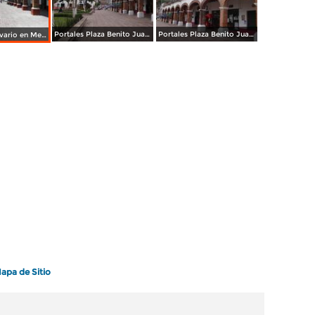
Portales Plaza Benito Juarez
Portales Plaza Benito Juarez
Iglesia del calvario en Metepec
apa de Sitio