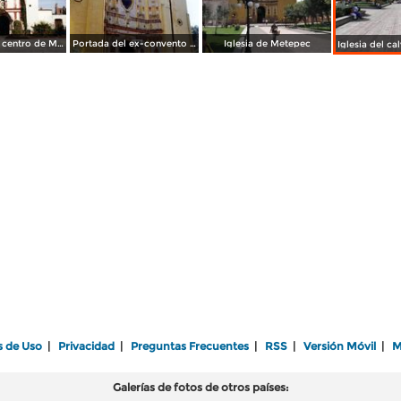
Templo en el centro de Metepec, a la derecha la iglesia del Calvario. Edo. de México
Portada del ex-convento de San Juán Bautista, siglo XVI. Metepec, Edo. de México
Iglesia de Metepec
s de Uso
|
Privacidad
|
Preguntas Frecuentes
|
RSS
|
Versión Móvil
|
M
Galerías de fotos de otros países: