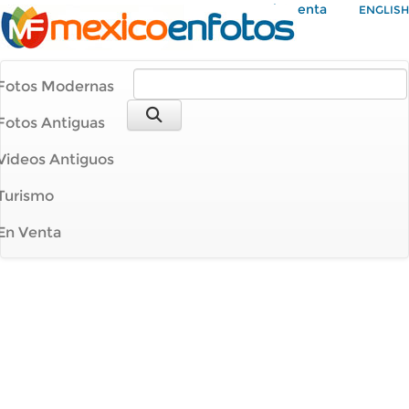
Mi Cuenta
ENGLISH
Fotos Modernas
Fotos Antiguas
Videos Antiguos
Turismo
En Venta