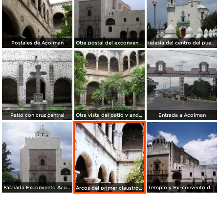
Postales de Acolman
Otra postal del exconvento
Iglesia del centro del pueblo de Acolman
Patio con cruz central
Otra vista del patio y andadores del convento
Entrada a Acolman
Fachada Exconvento Acolman
Templo y Ex-convento de San Agustín, siglo XVI. Acolman, Edo. de México
Arcos del primer claustro del ex-convento de Acolman, México. 2004