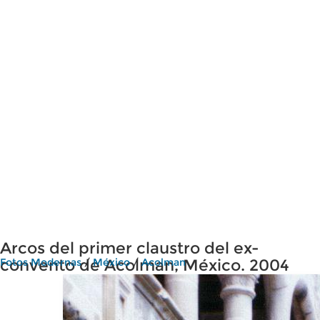
Arcos del primer claustro del ex-
convento de Acolman, México. 2004
Fotos Modernas
/
México
/
Acolman