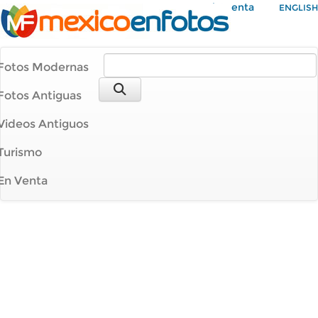
Mi Cuenta
ENGLISH
Fotos Modernas
Fotos Antiguas
Videos Antiguos
Turismo
En Venta