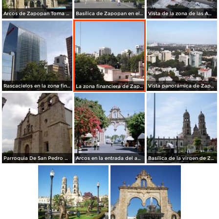
Arcos de Zapopan Toma desde día
Basílica de Zapopan en el día
Vista de la zona de las Américas. Octubre/2014
Rascacielos en la zona financiera de Zapopan. Diciembre/2014
Vista panorámica de Zapopan. Octubre/2014
La zona financiera de Zapopan. Octubre/2014
Parroquia De San Pedro Apostol
Arcos en la entrada del andador turístico. Zapopan, Jalisco
Basílica de la virgen de Zapopan, Jalisco