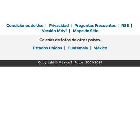
Condiciones de Uso
|
Privacidad
|
Preguntas Frecuentes
|
RSS
|
Versión Móvil
|
Mapa de Sitio
Galerías de fotos de otros países:
Estados Unidos
|
Guatemala
|
México
Copyright © MéxicoEnFotos, 2001-2026