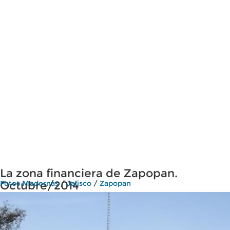
La zona financiera de Zapopan.
Octubre/2014
Fotos Modernas
/
Jalisco
/
Zapopan