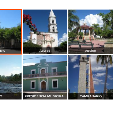
Apulco
Apulco
lco
ÍO
PRESIDENCIA MUNICIPAL
CAMPANARIO