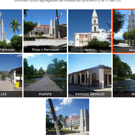
Últimas fotos agregadas se muestran primero (1 al 17 de 17):
Parroquia
Plaza y Parroquia
Apulco
Apu
LLES
PUENTE
EDIFICIO ANTIGUO
R