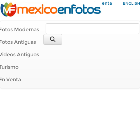
Mi Cuenta
ENGLISH
Fotos Modernas
Fotos Antiguas
Videos Antiguos
Turismo
En Venta