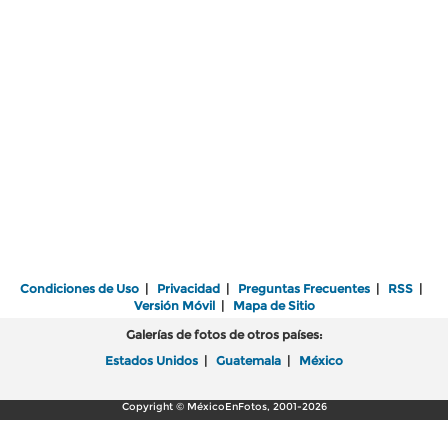
Condiciones de Uso
|
Privacidad
|
Preguntas Frecuentes
|
RSS
|
Versión Móvil
|
Mapa de Sitio
Galerías de fotos de otros países:
Estados Unidos
|
Guatemala
|
México
Copyright © MéxicoEnFotos, 2001-2026