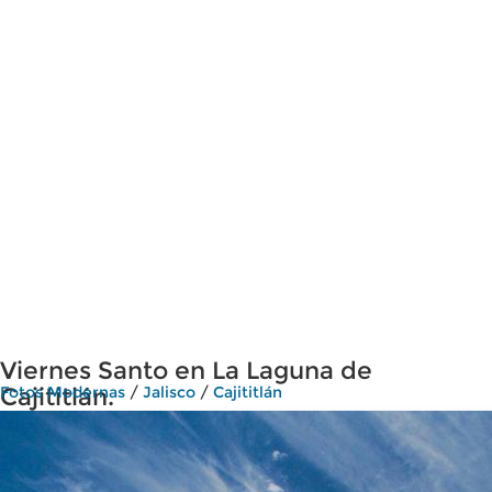
Viernes Santo en La Laguna de
Cajititlán.
Fotos Modernas
/
Jalisco
/
Cajititlán