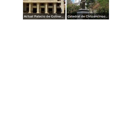
Actual Palacio de Gobierno. Chilpancingo, Gro. 1995
Catedral de Chilpancingo y Monumento a José Ma. Morelos