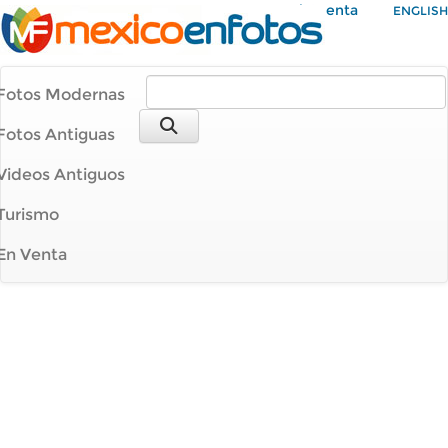
Mi Cuenta
ENGLISH
Fotos Modernas
Fotos Antiguas
Videos Antiguos
Turismo
En Venta