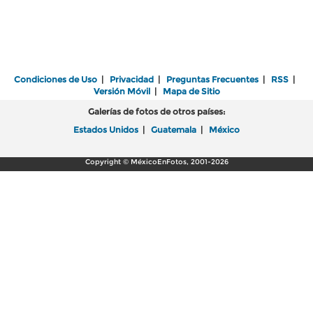
Condiciones de Uso
|
Privacidad
|
Preguntas Frecuentes
|
RSS
|
Versión Móvil
|
Mapa de Sitio
Galerías de fotos de otros países:
Estados Unidos
|
Guatemala
|
México
Copyright © MéxicoEnFotos, 2001-2026