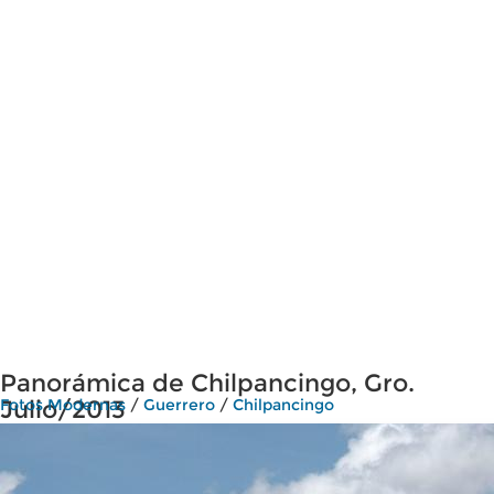
Panorámica de Chilpancingo, Gro.
Julio/2013
Fotos Modernas
/
Guerrero
/
Chilpancingo