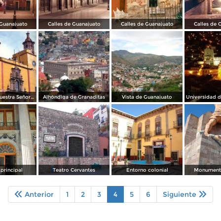
 Guanajuato
Calles de Guanajuato
Calles de Guanajuato
Calles de 
Basílica de Nuestra Señora de Guanajuato
Alhóndiga de Granaditas
Vista de Guanajuato
principal
Teatro Cervantes
Entorno colonial
Monumento
Anterior
1
2
3
4
5
6
Siguiente