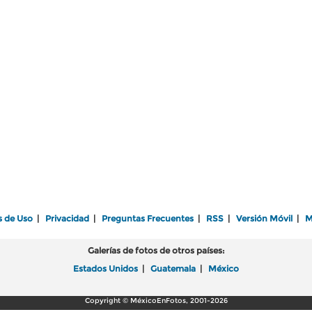
s de Uso
|
Privacidad
|
Preguntas Frecuentes
|
RSS
|
Versión Móvil
|
M
Galerías de fotos de otros países:
Estados Unidos
|
Guatemala
|
México
Copyright © MéxicoEnFotos, 2001-2026