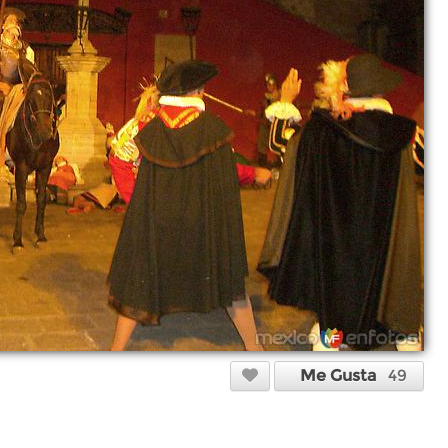
Me Gusta
49