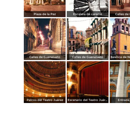
Plaza de la Paz
Escalera de caracol
Calles de
Calles de Guanajuato
Calles de Guanajuato
Palcos del Teatro Juárez
Escenario del Teatro Juárez
Entrada 