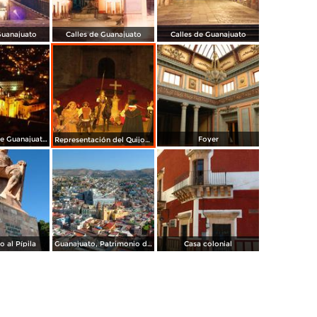
Guanajuato
Calles de Guanajuato
Calles de Guanajuato
Universidad de Guanajuato y Basílica
Foyer
Representación del Quijote de la Mancha
 al Pípila
Guanajuato, Patrimonio de la Humanidad
Casa colonial