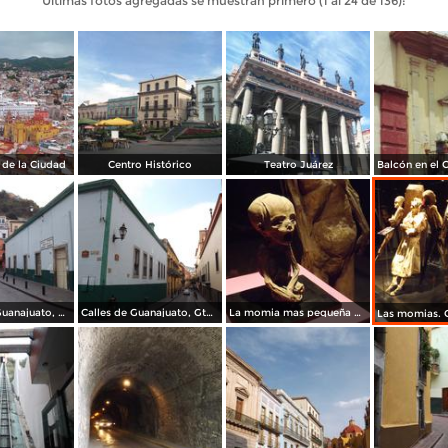
Últimas fotos agregadas se muestran primero (1 al 24 de 136):
de la Ciudad
Centro Histórico
Teatro Juárez
Plazuela de Guanajuato, Gto. Noviembre/2012
Calles de Guanajuato, Gto. Noviembre/2012
La momia mas pequeña del mundo. Guanajuato. Noviembre72012