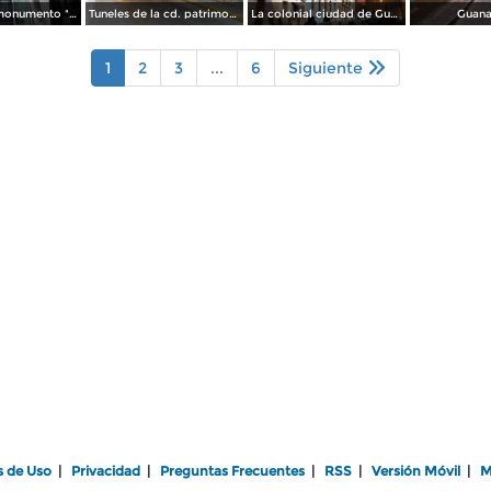
Funicular al monumento "El Pipila". Guanajuato. Noviembre/2012
Tuneles de la cd. patrimonio cultural de la humanidad. Noviembre/2012
La colonial ciudad de Guanajuato. Noviembre/2012
Guana
1
2
3
...
6
Siguiente
s de Uso
|
Privacidad
|
Preguntas Frecuentes
|
RSS
|
Versión Móvil
|
M