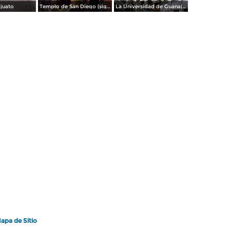
juato
Templo de San Diego (siglo XVIII) y teatro Juárez. Guanajuato. 2003
La Universidad de Guanajuato. 2003
apa de Sitio