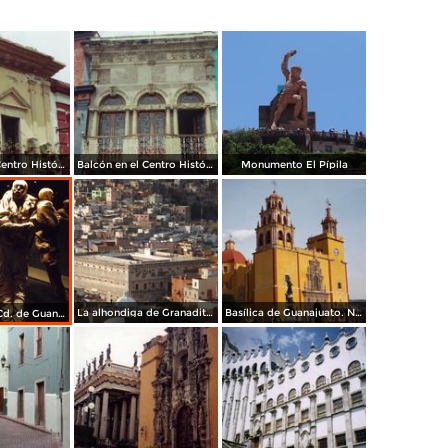
Balcón en el Centro Histórico
Balcón en el Centro Histórico
Monumento El Pípila
La alhondiga de Granaditas. Guanajuato. Noviembre/2012
Basílica de Guanajuato. Noviembre/2012
Las momias. Cd. de Guanajuato. Noviembre/2012