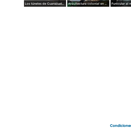
Los túneles de Guanajuato. Noviembre/2012
Arquitectura colonial en Guanajuato. Noviembre/2012
Condicione