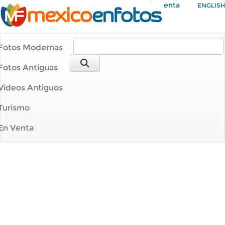
Mi Cuenta
ENGLISH
Fotos Modernas
Fotos Antiguas
Videos Antiguos
Turismo
En Venta