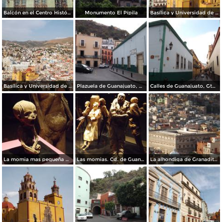
Balcón en el Centro Histórico
Monumento El Pípila
Basílica y Universidad de Guanajuato
Basílica y Universidad de Guanajuato. Noviembre/2012
Plazuela de Guanajuato, Gto. Noviembre/2012
Calles de Guanajuato, Gto. Noviembre/2012
La momia mas pequeña del mundo. Guanajuato. Noviembre72012
Las momias. Cd. de Guanajuato. Noviembre/2012
La alhondiga de Granaditas. Guanajuato. Noviembre/2012