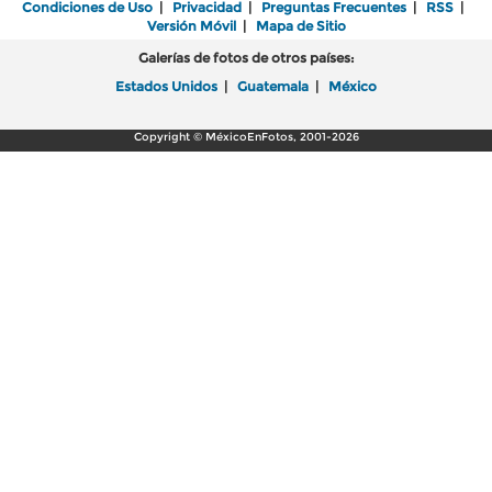
Condiciones de Uso
|
Privacidad
|
Preguntas Frecuentes
|
RSS
|
Versión Móvil
|
Mapa de Sitio
Galerías de fotos de otros países:
Estados Unidos
|
Guatemala
|
México
Copyright © MéxicoEnFotos, 2001-2026