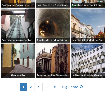
Basílica de Guanajuato. Noviembre/2012
Los túneles de Guanajuato. Noviembre/2012
Arquitectura colonial en Guanajuato. Noviembre/2012
Funicular al monumento "El Pipila". Guanajuato. Noviembre/2012
Tuneles de la cd. patrimonio cultural de la humanidad. Noviembre/2012
La colonial ciudad de Guanajuato. Noviembre/2012
Guanajuato
Templo de San Diego (siglo XVIII) y teatro Juárez. Guanajuato. 2003
La Universidad de Guanajuato. 2003
1
2
3
...
6
Siguiente