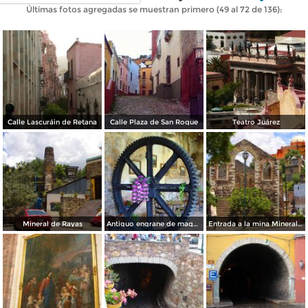
Últimas fotos agregadas se muestran primero (49 al 72 de 136):
Calle Lascuráin de Retana
Calle Plaza de San Roque
Teatro Juárez
Mineral de Rayas
Antiguo engrane de maquinaria de la mina
Entrada a la mina Mineral de Rayas