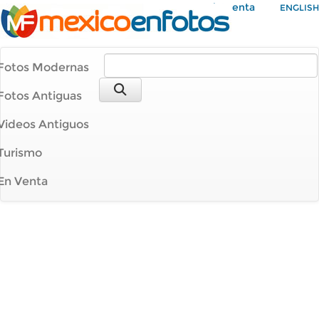
Mi Cuenta
ENGLISH
Fotos Modernas
Fotos Antiguas
Videos Antiguos
Turismo
En Venta