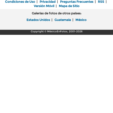
Condiciones de Uso
|
Privacidad
|
Preguntas Frecuentes
|
RSS
|
Versión Móvil
|
Mapa de Sitio
Galerías de fotos de otros países:
Estados Unidos
|
Guatemala
|
México
Copyright © MéxicoEnFotos, 2001-2026