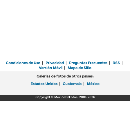
Condiciones de Uso
|
Privacidad
|
Preguntas Frecuentes
|
RSS
|
Versión Móvil
|
Mapa de Sitio
Galerías de fotos de otros países:
Estados Unidos
|
Guatemala
|
México
Copyright © MéxicoEnFotos, 2001-2026