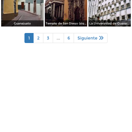
Guanajuato
Templo de San Diego (siglo XVIII) y teatro Juárez. Guanajuato. 2003
La Universidad de Guanajuato. 2003
1
2
3
...
6
Siguiente