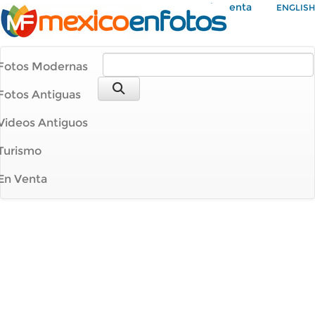
Mi Cuenta
ENGLISH
Fotos Modernas
Fotos Antiguas
Videos Antiguos
Turismo
En Venta