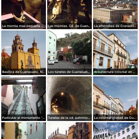
La momia mas pequeña del mundo. Guanajuato. Noviembre72012
Las momias. Cd. de Guanajuato. Noviembre/2012
La alhondiga de Granaditas. Guanajuato. Noviembre/2012
Basílica de Guanajuato. Noviembre/2012
Los túneles de Guanajuato. Noviembre/2012
Arquitectura colonial en Guanajuato. Noviembre/2012
Funicular al monumento "El Pipila". Guanajuato. Noviembre/2012
Tuneles de la cd. patrimonio cultural de la humanidad. Noviembre/2012
La colonial ciudad de Guanajuato. Noviembre/2012