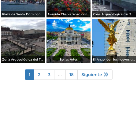
Plaza de Santo Domingo. Julio/208
Avenida Chapultepec con el acueducto. Julio/2018
Zona Arqueológica del Templo Mayor. Junio/2018
Zona Arqueológica del Templo Mayor. Junio/2018
Bellas Artes
El Angel con los nuevos guardianes de reforma.
1
2
3
...
18
Siguiente