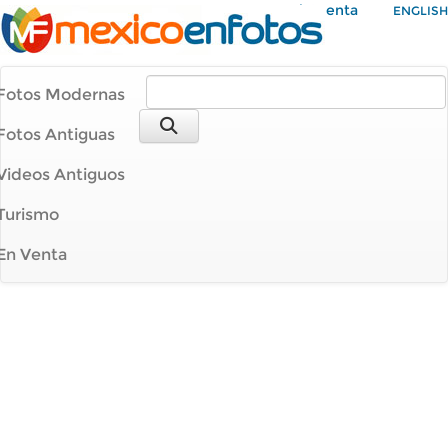
Mi Cuenta
ENGLISH
Fotos Modernas
Fotos Antiguas
Videos Antiguos
Turismo
En Venta