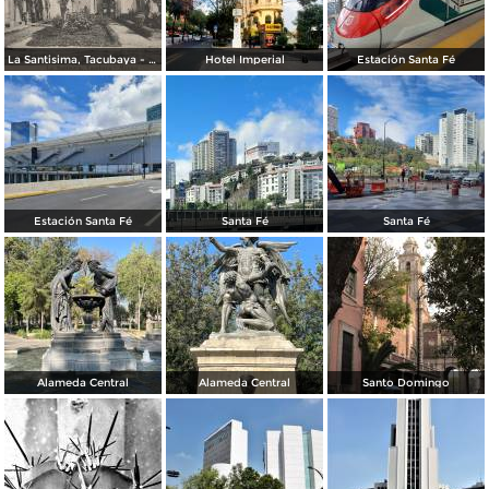
La Santisima, Tacubaya - México
Hotel Imperial
Estación Santa Fé
Estación Santa Fé
Santa Fé
Santa Fé
Alameda Central
Alameda Central
Santo Domingo