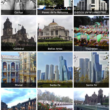
Cactus
Paseo de la Reforma
Edificio de la Lotería Nacional
Catedral
Bellas Artes
Trajineras
Munal
Santa Fe
Santa Fe