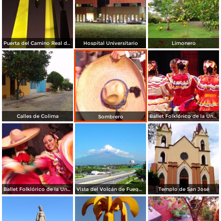
Puerta del Camino Real de Colima
Hospital Universitario
Limonero
Calles de Colima
Ballet Folklórico de la Universidad de Colima
Sombrero
Ballet Folklórico de la Universidad de Colima
Vista del Volcán de Fuego desde Colima
Templo de San José