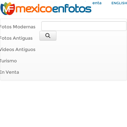
Mi Cuenta
ENGLISH
Fotos Modernas
Fotos Antiguas
Videos Antiguos
Turismo
En Venta