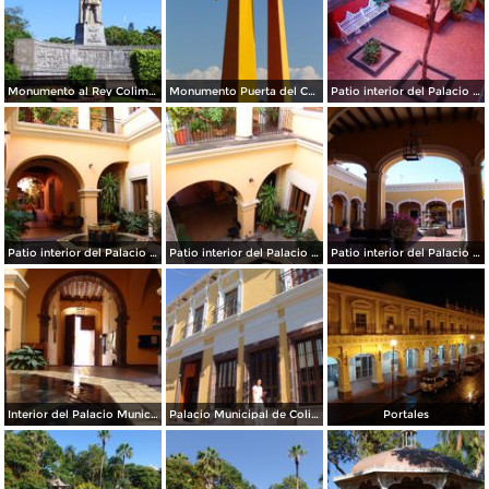
Monumento al Rey Colimán
Monumento Puerta del Camino Real de Colima
Patio interior del Palacio Municipal
Patio interior del Palacio Municipal
Patio interior del Palacio Municipal
Patio interior del Palacio Municipal
Interior del Palacio Municipal de Colima
Palacio Municipal de Colima
Portales