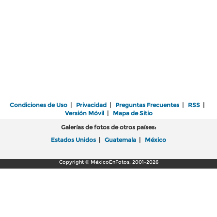
Condiciones de Uso
|
Privacidad
|
Preguntas Frecuentes
|
RSS
|
Versión Móvil
|
Mapa de Sitio
Galerías de fotos de otros países:
Estados Unidos
|
Guatemala
|
México
Copyright © MéxicoEnFotos, 2001-2026