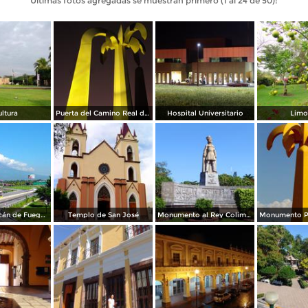
Últimas fotos agregadas se muestran primero (1 al 24 de 50):
ltura
Puerta del Camino Real de Colima
Hospital Universitario
Limo
Vista del Volcán de Fuego desde Colima
Templo de San José
Monumento al Rey Colimán