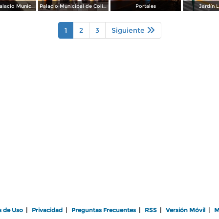
Interior del Palacio Municipal de Colima
Palacio Municipal de Colima
Portales
Jardín 
1
2
3
Siguiente
s de Uso
|
Privacidad
|
Preguntas Frecuentes
|
RSS
|
Versión Móvil
|
M