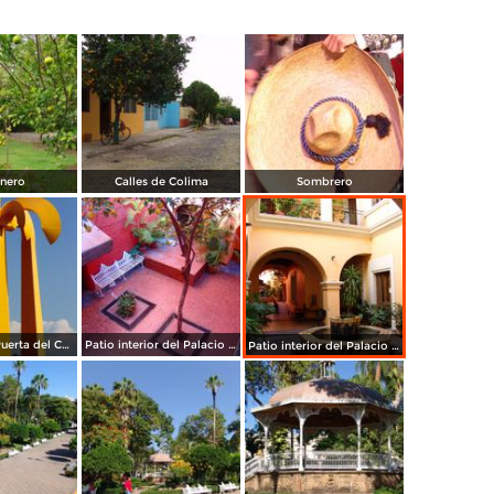
nero
Calles de Colima
Sombrero
Monumento Puerta del Camino Real de Colima
Patio interior del Palacio Municipal
Patio interior del Palacio Municipal