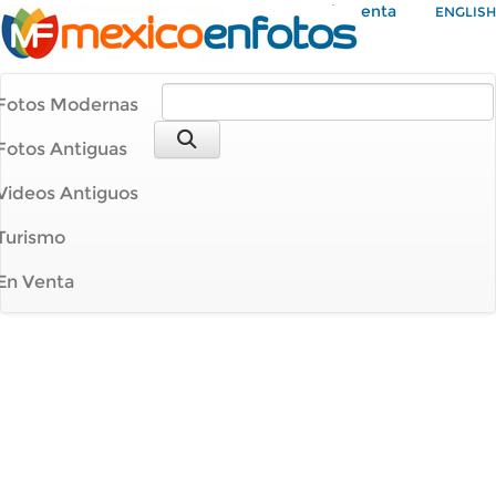
Mi Cuenta
ENGLISH
Fotos Modernas
Fotos Antiguas
Videos Antiguos
Turismo
En Venta