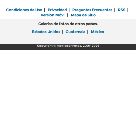
Condiciones de Uso
|
Privacidad
|
Preguntas Frecuentes
|
RSS
|
Versión Móvil
|
Mapa de Sitio
Galerías de fotos de otros países:
Estados Unidos
|
Guatemala
|
México
Copyright © MéxicoEnFotos, 2001-2026