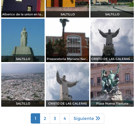
Alberico de la union en la Gran Plaza
SALTILLO
SALTILLO
SALTILLO
Preparatoria Mariano Narvaez
CRISTO DE LAS GALERAS 01
SALTILLO
CRISTO DE LAS GALERAS
Plaza Nueva Tlaxcala
1
2
3
4
Siguiente