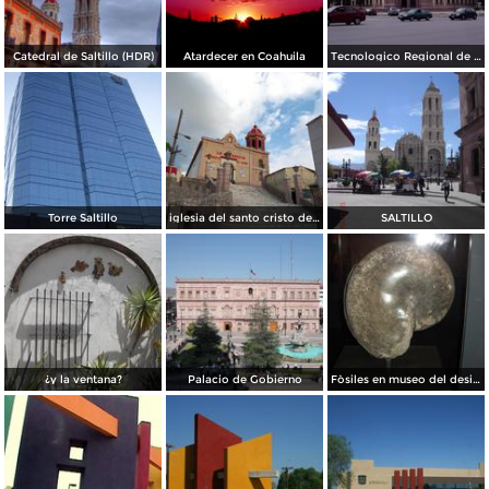
Catedral de Saltillo (HDR)
Atardecer en Coahuila
Tecnologico Regional de Saltillo
Torre Saltillo
iglesia del santo cristo del ojo de agua
SALTILLO
¿y la ventana?
Palacio de Gobierno
Fòsiles en museo del desierto