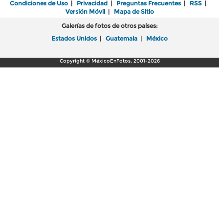
Condiciones de Uso
|
Privacidad
|
Preguntas Frecuentes
|
RSS
|
Versión Móvil
|
Mapa de Sitio
Galerías de fotos de otros países:
Estados Unidos
|
Guatemala
|
México
Copyright © MéxicoEnFotos, 2001-2026