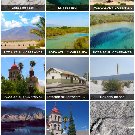
Dunas de Yeso
La poza azul
POZA AZUL Y CARRANZA
POZA AZUL Y CARRANZA
POZA AZUL Y CARRANZA
POZA AZUL Y CARRANZA
POZA AZUL Y CARRANZA
Estacion de Ferrocarril Cuatro Cienegas
Desierto Blanco