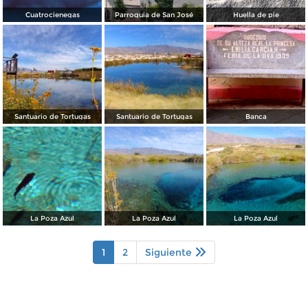
Cuatrocienegas
Parroquia de San José
Huella de pie
Santuario de Tortugas
Santuario de Tortugas
Banca
La Poza Azul
La Poza Azul
La Poza Azul
1
2
Siguiente