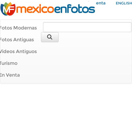
Mi Cuenta
ENGLISH
Fotos Modernas
Fotos Antiguas
Videos Antiguos
Turismo
En Venta