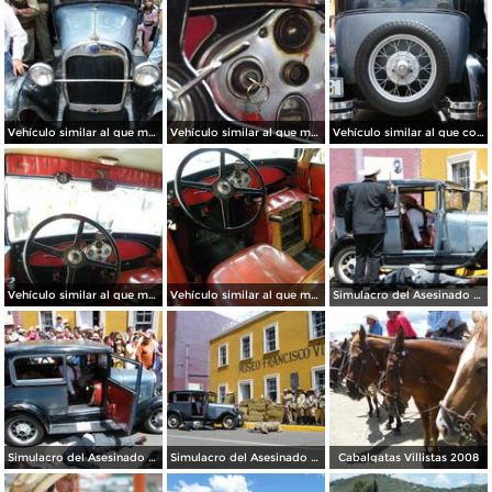
Vehículo similar al que manejaba el Gral. Villa el día que fue asesinado
Vehículo similar al que manejaba el Gral. Villa el día que fue asesinado
Vehículo similar al que conducía Pancho Villa el día que fue asesinado
Vehículo similar al que manejaba el Gral. Villa el día que fue asesinado
Vehículo similar al que manejaba el Gral. Villa el día que fue asesinado
Simulacro del Asesinado de Villa
Simulacro del Asesinado de Villa
Simulacro del Asesinado de Villa
Cabalgatas Villistas 2008