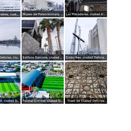
Plaza Benito Juárez, ciudad Delicias.
Museo de Paleontología, ciudad Delicias.
Las Piscadoras, ciudad Delicias Chihuahua.
Gran Estadio Delicias, ciudad Delicias.
Edificio Darcons, ciudad Delicias.
Cristo Rey, ciudad Delicias.
Parque Gléndel, ciudad Delicias Chihuahua.
Parque Gléndel, ciudad Delicias.
Trazo de Ciudad Delicias.