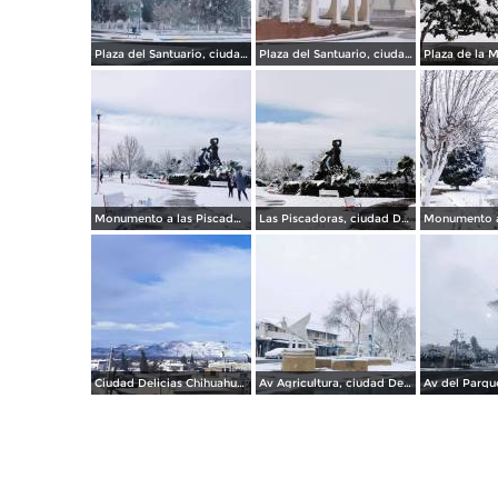
Plaza del Santuario, ciudad Delicias Chihuahua.
Plaza del Santuario, ciudad Delicias.
Monumento a las Piscadoras, ciudad Delicias Chihuahua.
Las Piscadoras, ciudad Delicias.
Ciudad Delicias Chihuahua en Invierno.
Av Agricultura, ciudad Delicias.