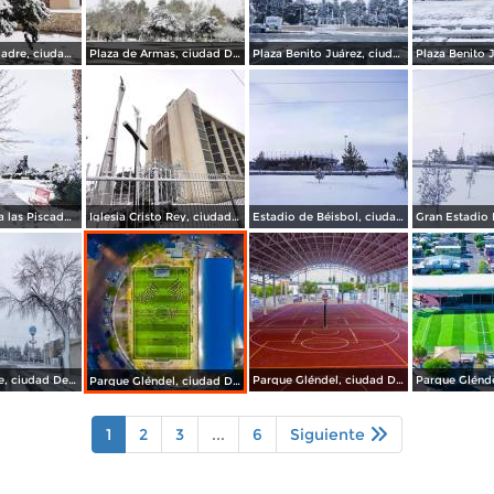
Plaza de la Madre, ciudad Delicias.
Plaza de Armas, ciudad Delicias.
Plaza Benito Juárez, ciudad Delicias Chihuahua.
Monumento a las Piscadoras, ciudad Delicias.
Iglesia Cristo Rey, ciudad Delicias.
Estadio de Béisbol, ciudad Delicias.
Av del Parque, ciudad Delicias.
Parque Gléndel, ciudad Delicias Chihuahua.
Parque Gléndel, ciudad Delicias.
1
2
3
...
6
Siguiente