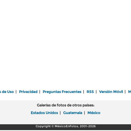
s de Uso
|
Privacidad
|
Preguntas Frecuentes
|
RSS
|
Versión Móvil
|
M
Galerías de fotos de otros países:
Estados Unidos
|
Guatemala
|
México
Copyright © MéxicoEnFotos, 2001-2026