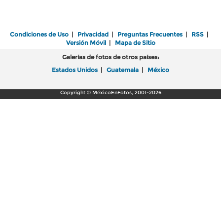
Condiciones de Uso
|
Privacidad
|
Preguntas Frecuentes
|
RSS
|
Versión Móvil
|
Mapa de Sitio
Galerías de fotos de otros países:
Estados Unidos
|
Guatemala
|
México
Copyright © MéxicoEnFotos, 2001-2026