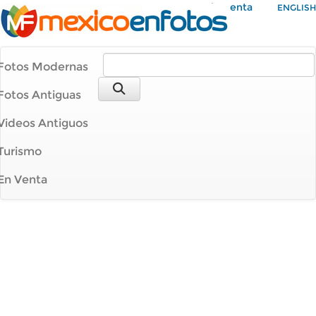
Mi Cuenta
ENGLISH
Fotos Modernas
Fotos Antiguas
Videos Antiguos
Turismo
En Venta