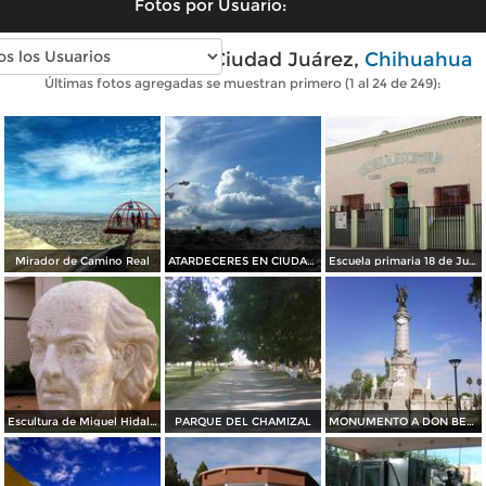
Fotos por Usuario:
Fotos modernas de Ciudad Juárez,
Chihuahua
Últimas fotos agregadas se muestran primero (1 al 24 de 249):
Mirador de Camino Real
ATARDECERES EN CIUDAD JUAREZ
Escuela primaria 18 de Julio
Escultura de Miguel Hidalgo
PARQUE DEL CHAMIZAL
MONUMENTO A DON BENITO JUAREZ