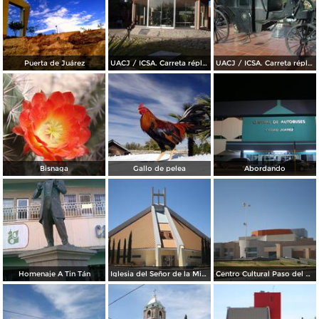
Puerta de Juárez
UACJ / ICSA. Carreta réplica de la transportó a Benito Juárez hasta Paso del Norte
UACJ / ICSA. Carreta réplica de la transportó a Benito Juárez hasta Paso del Norte
Bisnaga
Gallo de pelea
Abordando
Homenaje A Tin Tán
Iglesia del Señor de la Misericordia
Centro Cultural Paso del Norte