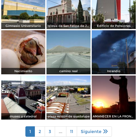
Gimnasio Universitario
Iglesia de San Felipe de Jesús
Edificio de Pensiones
Nacimiento
camino real
Incendio
museo y catedral
plaza mision de guadalupe
AMANECER EN LA FRONTERA
1
2
3
...
11
Siguiente