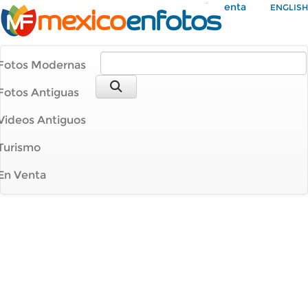
Mi Cuenta
ENGLISH
Fotos Modernas
Fotos Antiguas
Videos Antiguos
Turismo
En Venta