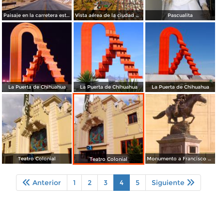
Paisaje en la carretera estatal 160
Vista aérea de la ciudad de Chihuahua
Pascualita
La Puerta de Chihuahua
La Puerta de Chihuahua
La Puerta de Chihuahua
Teatro Colonial
Monumento a Francisco Villa
Teatro Colonial
Anterior
1
2
3
4
5
Siguiente