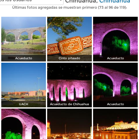
Fotos modernas de Chihuahua,
Chihuahua
Últimas fotos agregadas se muestran primero (73 al 96 de 119):
Acueducto
Cinto piteado
Acueducto
UACH
Acueducto de Chihuahua
Acueducto