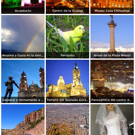
Acueducto
Centro de la Ciudad
Museo Casa Chihuahua
Arcoiris y lluvia en la sierra de Nombre de Dios
Periquito
Angel de la Plaza Mayor
Catedral y monumento a Deza y Ulloa
Templo del Sagrado Corazón de Jesús
Panorámica del centro de Chihuahua