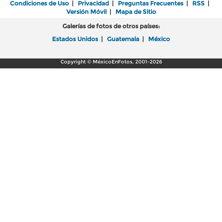
Condiciones de Uso
|
Privacidad
|
Preguntas Frecuentes
|
RSS
|
Versión Móvil
|
Mapa de Sitio
Galerías de fotos de otros países:
Estados Unidos
|
Guatemala
|
México
Copyright © MéxicoEnFotos, 2001-2026