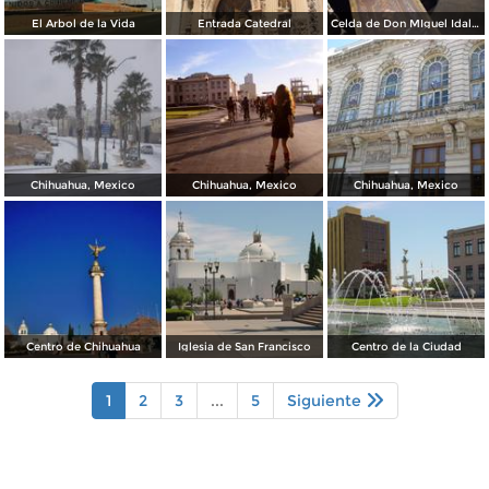
El Arbol de la Vida
Entrada Catedral
Celda de Don MIguel Idalgo y Costilla
Chihuahua, Mexico
Chihuahua, Mexico
Chihuahua, Mexico
Centro de Chihuahua
Iglesia de San Francisco
Centro de la Ciudad
1
2
3
...
5
Siguiente