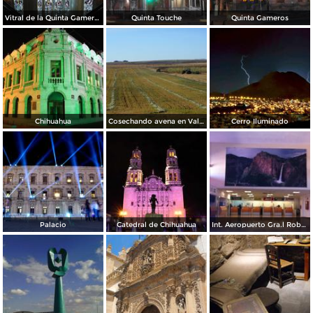
Vitral de la Quinta Gameros / 2011
Quinta Touche
Quinta Gameros
Chihuahua
Cosechando avena en Valles de Chihuahua
Cerro Iluminado
Palacio
Catedral de Chihuahua
Int. Aeropuerto Gra.l Roberto Fierro V.