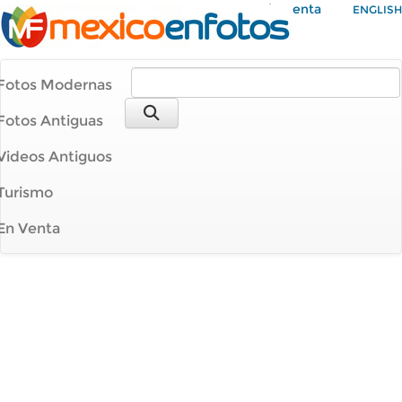
Mi Cuenta
ENGLISH
Fotos Modernas
Fotos Antiguas
Videos Antiguos
Turismo
En Venta