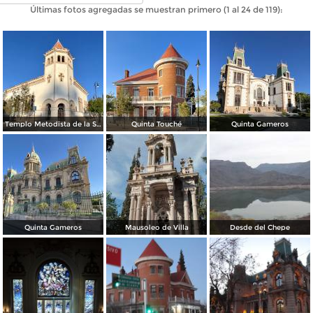
Últimas fotos agregadas se muestran primero (1 al 24 de 119):
Templo Metodista de la Santísima Trinidad.
Quinta Touché
Quinta Gameros
Quinta Gameros
Mausoleo de Villa
Desde del Chepe