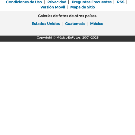
Condiciones de Uso
|
Privacidad
|
Preguntas Frecuentes
|
RSS
|
Versión Móvil
|
Mapa de Sitio
Galerías de fotos de otros países:
Estados Unidos
|
Guatemala
|
México
Copyright © MéxicoEnFotos, 2001-2026