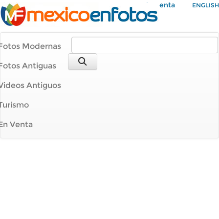
Mi Cuenta
ENGLISH
Fotos Modernas
Fotos Antiguas
Videos Antiguos
Turismo
En Venta