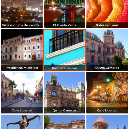
Vista nocturna del centro de la ciudad
El Puente Verde
Botas vaqueras
Presidencia Municipal
Quinta Gameros
Paloma y balcón
Calle Libertad
Quinta Gameros
Calle Libertad