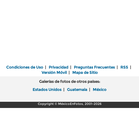
Condiciones de Uso
|
Privacidad
|
Preguntas Frecuentes
|
RSS
|
Versión Móvil
|
Mapa de Sitio
Galerías de fotos de otros países:
Estados Unidos
|
Guatemala
|
México
Copyright © MéxicoEnFotos, 2001-2026