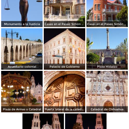
Monumento a la Justicia
Casas en el Paseo Simón Bolívar
Casas en el Paseo Simón Bolívar
Acueducto colonial
Palacio de Gobierno
Plaza Hidalgo
Plaza de Armas y Catedral
Puerta lateral de la catedral
Catedral de Chihuahua