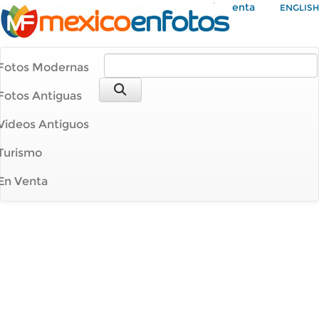
Mi Cuenta
ENGLISH
Fotos Modernas
Fotos Antiguas
Videos Antiguos
Turismo
En Venta