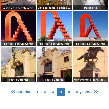
Vista aérea de la ciudad de Chihuahua
Pascualita
Paisaje en la carretera estatal 160
La Puerta de Chihuahua
La Puerta de Chihuahua
La Puerta de Chihuahua
Teatro Colonial
Teatro Colonial
Monumento a Francisco Villa
Anterior
1
2
3
4
5
Siguiente