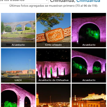
Fotos modernas de Chihuahua,
Chihuahua
Últimas fotos agregadas se muestran primero (73 al 96 de 119):
Acueducto
Cinto piteado
Acueducto
UACH
Acueducto de Chihuahua
Acueducto