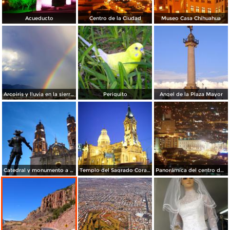
Acueducto
Centro de la Ciudad
Museo Casa Chihuahua
Arcoiris y lluvia en la sierra de Nombre de Dios
Periquito
Angel de la Plaza Mayor
Catedral y monumento a Deza y Ulloa
Templo del Sagrado Corazón de Jesús
Panorámica del centro de Chihuahua