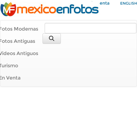
Mi Cuenta
ENGLISH
Fotos Modernas
Fotos Antiguas
Videos Antiguos
Turismo
En Venta