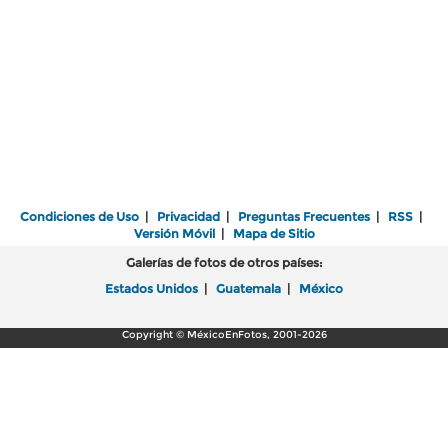
Condiciones de Uso
|
Privacidad
|
Preguntas Frecuentes
|
RSS
|
Versión Móvil
|
Mapa de Sitio
Galerías de fotos de otros países:
Estados Unidos
|
Guatemala
|
México
Copyright © MéxicoEnFotos, 2001-2026