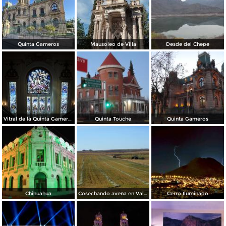
Quinta Gameros
Mausoleo de Villa
Desde del Chepe
Vitral de la Quinta Gameros / 2011
Quinta Touche
Quinta Gameros
Chihuahua
Cosechando avena en Valles de Chihuahua
Cerro Iluminado