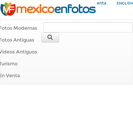
Mi Cuenta
ENGLISH
Fotos Modernas
Fotos Antiguas
Videos Antiguos
Turismo
En Venta