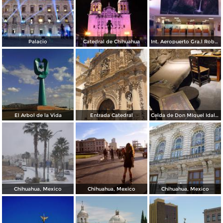
Palacio
Catedral de Chihuahua
Int. Aeropuerto Gra.l Roberto Fierro V.
El Arbol de la Vida
Entrada Catedral
Celda de Don MIguel Idalgo y Costilla
Chihuahua, Mexico
Chihuahua, Mexico
Chihuahua, Mexico