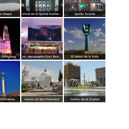
el Chepe
Vitral de la Quinta Gameros / 2011
Quinta Touche
e Chihuahua
Int. Aeropuerto Gra.l Roberto Fierro V.
El Arbol de la Vida
 Chihuahua
Iglesia de San Francisco
Centro de la Ciudad