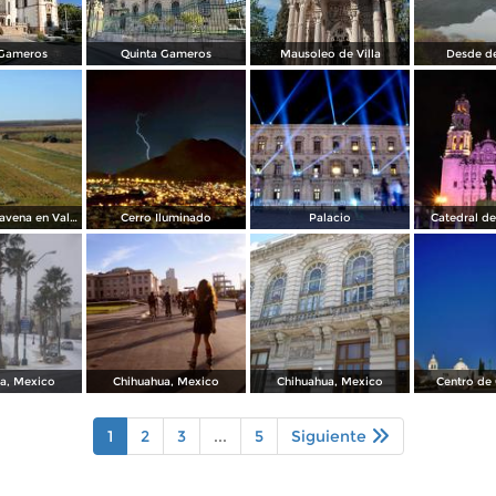
 Gameros
Quinta Gameros
Mausoleo de Villa
Desde d
Cosechando avena en Valles de Chihuahua
Cerro Iluminado
Palacio
Catedral d
a, Mexico
Chihuahua, Mexico
Chihuahua, Mexico
Centro de
1
2
3
...
5
Siguiente