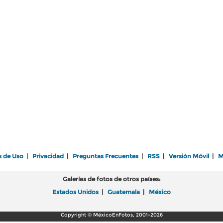
s de Uso
|
Privacidad
|
Preguntas Frecuentes
|
RSS
|
Versión Móvil
|
M
Galerías de fotos de otros países:
Estados Unidos
|
Guatemala
|
México
Copyright © MéxicoEnFotos, 2001-2026