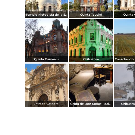
Templo Metodista de la Santísima Trinidad.
Quinta Touché
Quinta
Quinta Gameros
Chihuahua
Entrada Catedral
Celda de Don MIguel Idalgo y Costilla
Chihuahu