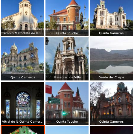
Templo Metodista de la Santísima Trinidad.
Quinta Touché
Quinta Gameros
Quinta Gameros
Mausoleo de Villa
Desde del Chepe
Vitral de la Quinta Gameros / 2011
Quinta Touche
Quinta Gameros