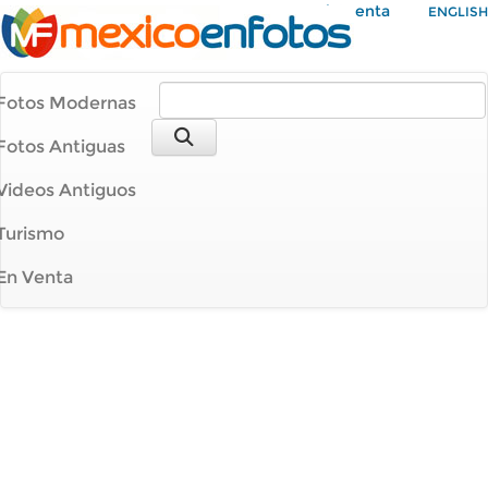
Mi Cuenta
ENGLISH
Fotos Modernas
Fotos Antiguas
Videos Antiguos
Turismo
En Venta