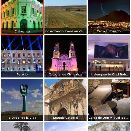
Cosechando avena en Valles de Chihuahua
Cerro Iluminado
Chihuahua
Palacio
Catedral de Chihuahua
Int. Aeropuerto Gra.l Roberto Fierro V.
El Arbol de la Vida
Entrada Catedral
Celda de Don MIguel Idalgo y Costilla