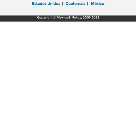
Estados Unidos
|
Guatemala
|
México
Copyright © MéxicoEnFotos, 2001-2026