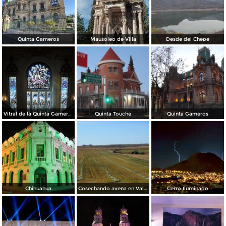
Quinta Gameros
Mausoleo de Villa
Desde del Chepe
Vitral de la Quinta Gameros / 2011
Quinta Touche
Quinta Gameros
Chihuahua
Cosechando avena en Valles de Chihuahua
Cerro Iluminado