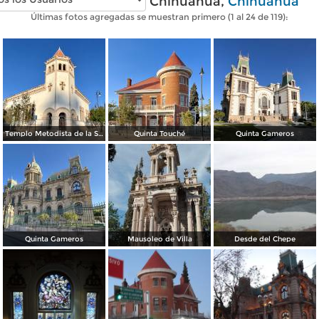
Fotos modernas de Chihuahua,
Chihuahua
Últimas fotos agregadas se muestran primero (1 al 24 de 119):
Templo Metodista de la Santísima Trinidad.
Quinta Touché
Quinta Gameros
Quinta Gameros
Mausoleo de Villa
Desde del Chepe