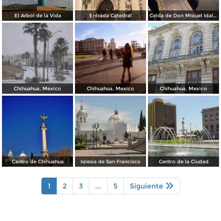
El Arbol de la Vida
Entrada Catedral
Celda de Don MIguel Idalgo y Costilla
Chihuahua, Mexico
Chihuahua, Mexico
Chihuahua, Mexico
Centro de Chihuahua
Iglesia de San Francisco
Centro de la Ciudad
1
2
3
...
5
Siguiente