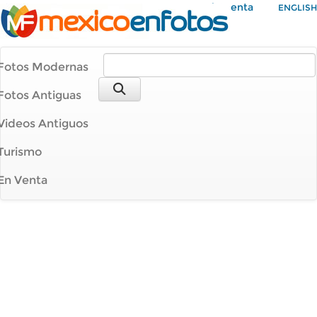
Mi Cuenta
ENGLISH
Fotos Modernas
Fotos Antiguas
Videos Antiguos
Turismo
En Venta