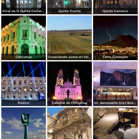
Vitral de la Quinta Gameros / 2011
Quinta Touche
Quinta Gameros
Chihuahua
Cosechando avena en Valles de Chihuahua
Cerro Iluminado
Palacio
Catedral de Chihuahua
Int. Aeropuerto Gra.l Roberto Fierro V.