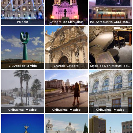
Palacio
Catedral de Chihuahua
Int. Aeropuerto Gra.l Roberto Fierro V.
El Arbol de la Vida
Entrada Catedral
Celda de Don MIguel Idalgo y Costilla
Chihuahua, Mexico
Chihuahua, Mexico
Chihuahua, Mexico