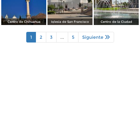
Centro de Chihuahua
Iglesia de San Francisco
Centro de la Ciudad
1
2
3
...
5
Siguiente