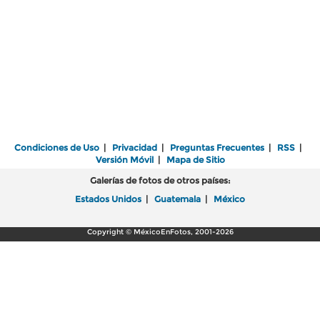
Condiciones de Uso
|
Privacidad
|
Preguntas Frecuentes
|
RSS
|
Versión Móvil
|
Mapa de Sitio
Galerías de fotos de otros países:
Estados Unidos
|
Guatemala
|
México
Copyright © MéxicoEnFotos, 2001-2026