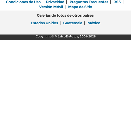
Condiciones de Uso
|
Privacidad
|
Preguntas Frecuentes
|
RSS
|
Versión Móvil
|
Mapa de Sitio
Galerías de fotos de otros países:
Estados Unidos
|
Guatemala
|
México
Copyright © MéxicoEnFotos, 2001-2026