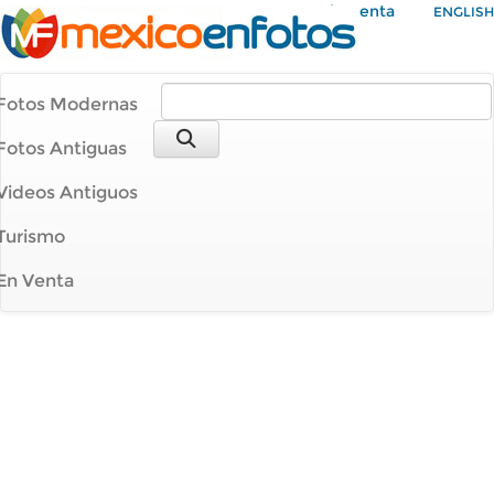
Mi Cuenta
ENGLISH
Fotos Modernas
Fotos Antiguas
Videos Antiguos
Turismo
En Venta