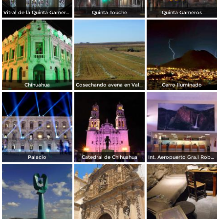
Vitral de la Quinta Gameros / 2011
Quinta Touche
Quinta Gameros
Chihuahua
Cosechando avena en Valles de Chihuahua
Cerro Iluminado
Palacio
Catedral de Chihuahua
Int. Aeropuerto Gra.l Roberto Fierro V.