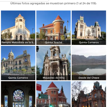
Últimas fotos agregadas se muestran primero (1 al 24 de 119):
Templo Metodista de la Santísima Trinidad.
Quinta Touché
Quinta Gameros
Quinta Gameros
Mausoleo de Villa
Desde del Chepe