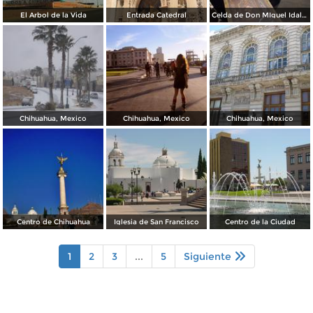
El Arbol de la Vida
Entrada Catedral
Celda de Don MIguel Idalgo y Costilla
Chihuahua, Mexico
Chihuahua, Mexico
Chihuahua, Mexico
Centro de Chihuahua
Iglesia de San Francisco
Centro de la Ciudad
1
2
3
...
5
Siguiente