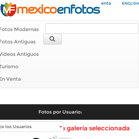
Mi Cuenta
ENGLISH
Fotos Modernas
Fotos Antiguas
Videos Antiguos
Turismo
En Venta
Fotos por Usuario:
No hay fotos en la galería seleccionada