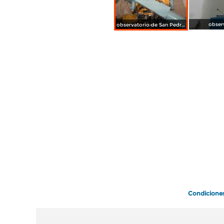
obser
observatorio de San Pedro Martir
Condicione