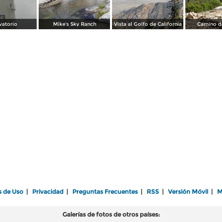
vatorio
Mike's Sky Ranch
Vista al Golfo de California
Camino d
s de Uso
|
Privacidad
|
Preguntas Frecuentes
|
RSS
|
Versión Móvil
|
M
Galerías de fotos de otros países: